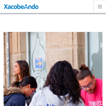
Home
¿Qué es Xacobeando?
Caminos
Voluntarios
Experiencias
Exposición
ESPAÑOL