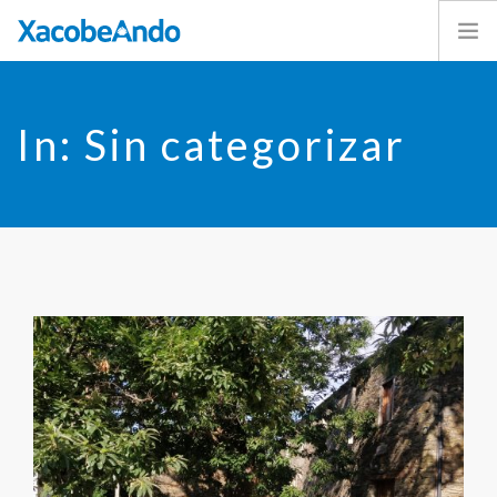
Home
In: Sin categorizar
¿Qué es Xacobeando?
Caminos
Voluntarios
Experiencias
Exposición
ESPAÑOL