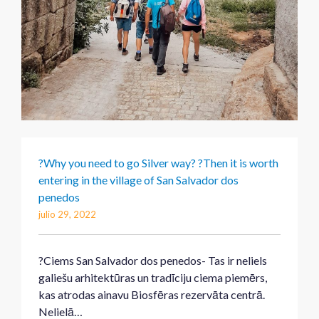
?Why you need to go Silver way? ?Then it is worth
entering in the village of San Salvador dos
penedos
julio 29, 2022
?Ciems San Salvador dos penedos- Tas ir neliels
galiešu arhitektūras un tradīciju ciema piemērs,
kas atrodas ainavu Biosfēras rezervāta centrā.
Nelielā…