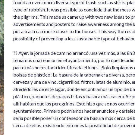
found an even more diverse type of trash, such as shirts, 
type of rubbish. It was possible to conclude that the mess
the pilgrims. This made us came up with two new ideas to pre
advertisements and posters to raise awareness among the loc
put a trash can more closer to the houses. This way the resi
possibility of preventing a less sustainable type of behaviou
?? Ayer, la jornada de camino arrancó, una vez más, a las 8
teníamos una reunión en el ayuntamiento, por lo que decidim
parte más necesitada identificada el lunes. ¡Solo limpiamos 
bolsas de plástico! La basura de la taberna era diversa, per
cerveza y una de vino, cigarrillos, filtros, latas de aluminio
alrededores de este lugar, donde encontramos un tipo de ba
plástico, paquetes de papas fritas y basura más casera. Se 
allí habitan que los peregrinos. Esto hizo que se nos ocurrie
ayuntamiento. Primero podríamos hacer anuncios y carteles 
sería posible poner un contenedor de basura más cerca de la
cerca de ellos, existiendo entonces la posibilidad de preve