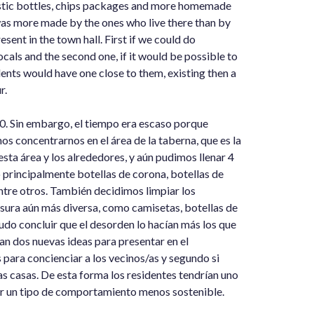
plastic bottles, chips packages and more homemade
 was more made by the ones who live there than by
sent in the town hall. First if we could do
als and the second one, if it would be possible to
dents would have one close to them, existing then a
r.
h30. Sin embargo, el tiempo era escaso porque
os concentrarnos en el área de la taberna, que es la
esta área y los alrededores, y aún pudimos llenar 4
o principalmente botellas de corona, botellas de
, entre otros. También decidimos limpiar los
sura aún más diversa, como camisetas, botellas de
pudo concluir que el desorden lo hacían más los que
ran dos nuevas ideas para presentar en el
para concienciar a los vecinos/as y segundo si
s casas. De esta forma los residentes tendrían uno
nir un tipo de comportamiento menos sostenible.