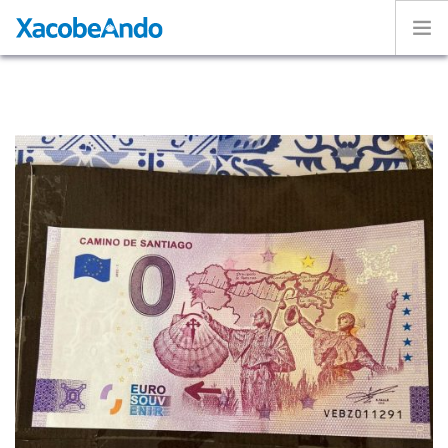
Home
¿Qué es Xacobeando?
Caminos
Voluntarios
Experiencias
Exposición
ESPAÑOL