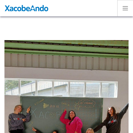
Home
¿Qué es Xacobeando?
Caminos
Voluntarios
Experiencias
Exposición
ESPAÑOL