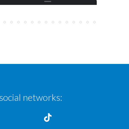
Bad signalling
The volunteers marked an arrow pointing the right way Los
voluntarios marcaron una flecha que apuntaba en la dirección
correcta
social networks: