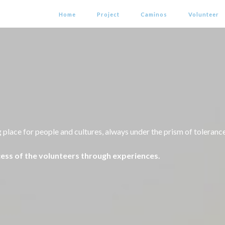
Home
Project
Caminos
Volunteer
ace for people and cultures, always under the prism of tolerance, 
ocess of the volunteers through experiences.