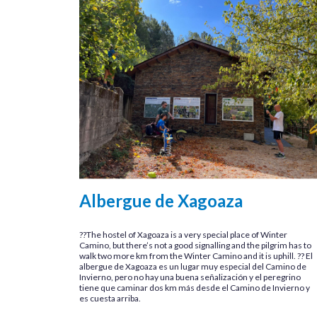
Albergue de Xagoaza
??The hostel of Xagoaza is a very special place of Winter
Camino, but there’s not a good signalling and the pilgrim has to
walk two more km from the Winter Camino and it is uphill. ?? El
albergue de Xagoaza es un lugar muy especial del Camino de
Invierno, pero no hay una buena señalización y el peregrino
tiene que caminar dos km más desde el Camino de Invierno y
es cuesta arriba.