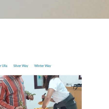
r Ulla
Silver Way
Winter Way