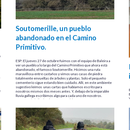
Soutomerille, un pueblo
abandonado en el Camino
Primitivo.
a
ESP: El jueves 27 de octubre fuimos con el equipo de Baleira a
ver un pueblo a lo largo del Camino Primitivo que ahora está
abandonado, el famoso Soutomerille. Hicimos una ruta
maravillosa entre castaños y vimos unas casas de piedra
e
totalmente envueltas de árboles y plantas. Solo el pequeño
cementerio sigue estando bien cuidado. Allí, en este ambiente
sugestivo leímos unas cartas que habíamos escrito para
e
nosotros mismos dos meses antes. Y, debajo de la imparable
lluvia gallega escribimos algo para cada uno de nosotros.
Después de la lluvia, vimos un arco iris más cerca que nunca!!
ENG: On Thursday…