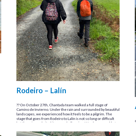
Rodeiro – Lalín
?? On October 27th, Chantada team walked a full stage of
Camino de Invierno. Under the rain and surrounded by beautiful
landscapes, we experienced how it feels to be a pilgrim. The
stage that goes from Rodeiro to Lalín is not so long or difficult
but the rain made it a bit more challenging. We also were able to
identify some invasive species along the way, such as Acacia
dealbata, Cortaderia selloana and Agave americana. ?? El 27 de