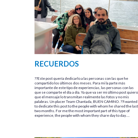
RECUERDOS
??Este post quería dedicarlo a las personas con las que he
compartido los últimos dos meses. Para mi la parte más
importante de este tipo de experiencias, las personas con las
que se comparte el día a día. Ya que va ser mi último post quiero
que el mensaje lo transmitan realmente las fotos y no mis
palabras. Un placer Team Chantada, BUEN CAMINO. ??I wanted
to dedicate this post to the people with whom he shared the last
two months. For me the most important part of this type of
experience, the people with whom they share day to day….