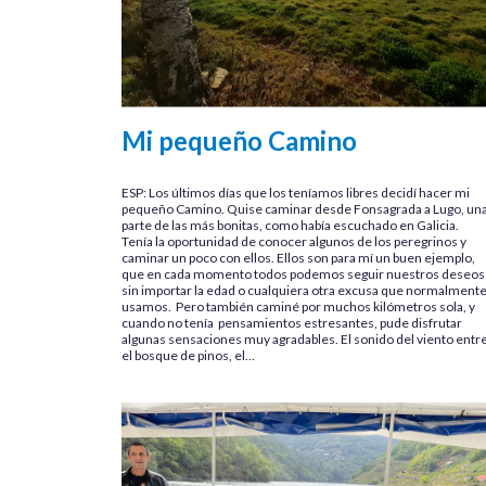
Mi pequeño Camino
ESP: Los últimos días que los teníamos libres decidí hacer mi
pequeño Camino. Quise caminar desde Fonsagrada a Lugo, un
parte de las más bonitas, como había escuchado en Galicia.
Tenía la oportunidad de conocer algunos de los peregrinos y
caminar un poco con ellos. Ellos son para mí un buen ejemplo,
que en cada momento todos podemos seguir nuestros deseos
sin importar la edad o cualquiera otra excusa que normalment
usamos. Pero también caminé por muchos kilómetros sola, y
cuando no tenía pensamientos estresantes, pude disfrutar
algunas sensaciones muy agradables. El sonido del viento entr
el bosque de pinos, el…