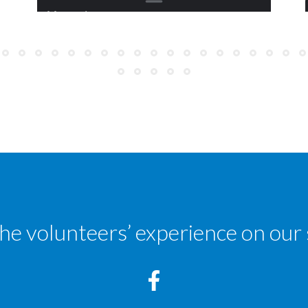
Wifi, Credencial and Water
There’s a bar, Bar Martillo, that has a terrace, the stamp and the
Wifi point. In the square there’s also a fountain. Hay un bar, Bar
Martillo, que tiene terraza, el sello y el punto Wifi. En la plaza
también hay una fuente.
the volunteers’ experience on our 