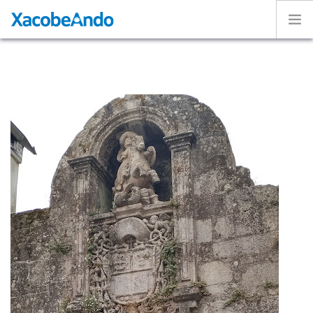
Home
Project
Caminos
Volunteer
Experiences
Exhibition
Login
ENGLISH