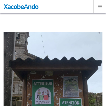
Home
Project
Caminos
Volunteer
Experiences
Exhibition
Login
ENGLISH