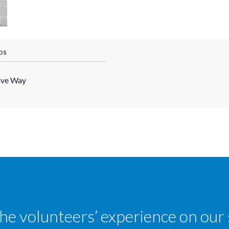
OS
ive Way
the volunteers’ experience on our 