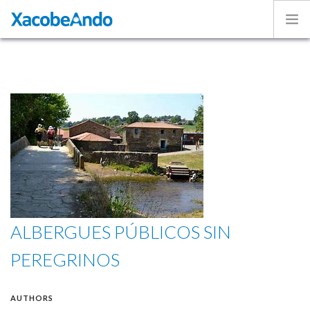
Home
Project
Caminos
Volunteer
Experiences
Exhibition
Login
ENGLISH
ALBERGUES PÚBLICOS SIN
PEREGRINOS
AUTHORS