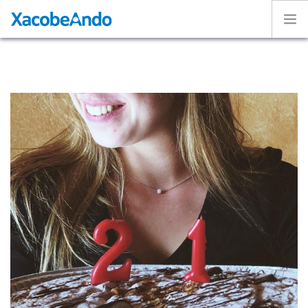
Home
Project
Caminos
Volunteer
Experiences
Exhibition
Login
ENGLISH