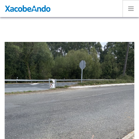
Home
Project
Caminos
Volunteer
Experiences
Exhibition
Login
ENGLISH