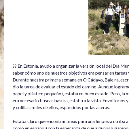
?? En Estonia, ayudo a organizar la versión local del Día Mu
saber cómo uno de nuestros objetivos era pensar en tareas y
Durante nuestra primera semana en O Cádavo, Baleira, escri
dio la tarea de evaluar el estado del camino. Aunque logra
papel y plástico pequeño), estaba en buen estado. Pero, la 
era necesario buscar basura, estaba a la vista. Envoltorios y 
y colillas: miles de ellos, esparcidos por las aceras.
Estaba claro que encontrar áreas para una limpieza no iba a s
como en español) con la esperanza de que algunos lugareños