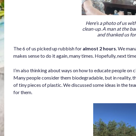
Here’s a photo of us with
clean-up. A man at the ba
and thanked us for
The 6 of us picked up rubbish for
almost 2 hours
. We man
makes sense to do it again, many times. Hopefully, next tim
I’m also thinking about ways on how to educate people on ci
Many people consider them biodegradable, but in reality, the 
of tiny pieces of plastic. We discussed some ideas in the te
for them.