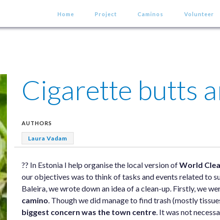
Home
Project
Caminos
Volunteer
Cigarette butts a
AUTHORS
Laura Vadam
?? In Estonia I help organise the local version of
World Cle
our objectives was to think of tasks and events related to s
Baleira, we wrote down an idea of a clean-up. Firstly, we we
camino
. Though we did manage to find trash (mostly tissues 
biggest concern was the town centre
. It was not necessa