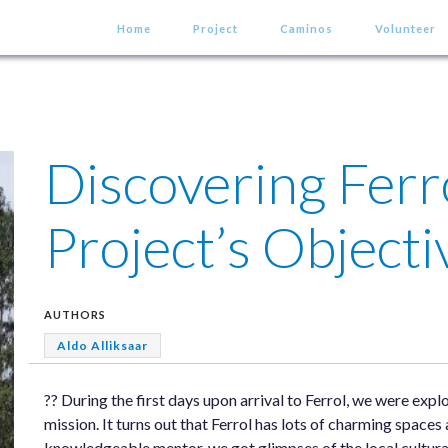
Home
Project
Caminos
Volunteer
Discovering Ferr
Project’s Objecti
AUTHORS
Aldo Alliksaar
?? During the first days upon arrival to Ferrol, we were expl
mission. It turns out that Ferrol has lots of charming spaces
knowledgeable mentor, we got glimpses of the local cultural