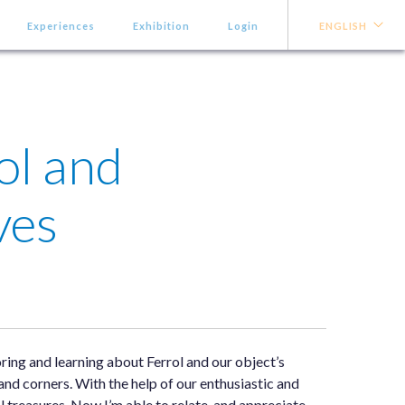
Experiences
Exhibition
Login
ENGLISH
ol and
ves
oring and learning about Ferrol and our object’s
 and corners. With the help of our enthusiastic and
 treasures. Now I’m able to relate, and appreciate