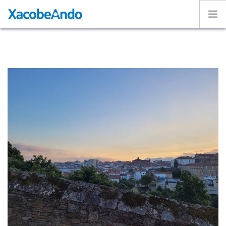
Home
Project
Caminos
Volunteer
Experiences
Exhibition
Login
ENGLISH