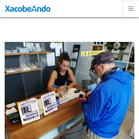
Home
Project
Caminos
Volunteer
Experiences
Exhibition
Login
ENGLISH