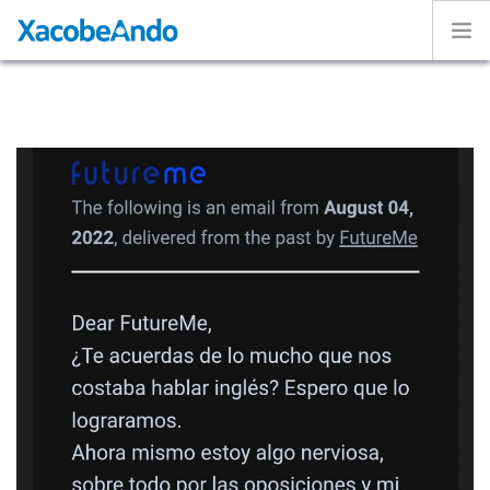
Home
Project
Caminos
Volunteer
Experiences
Exhibition
Login
ENGLISH