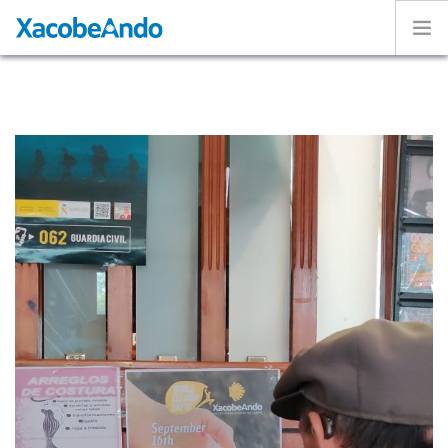
Home
Project
Caminos
Volunteer
Experiences
Exhibition
Login
ENGLISH