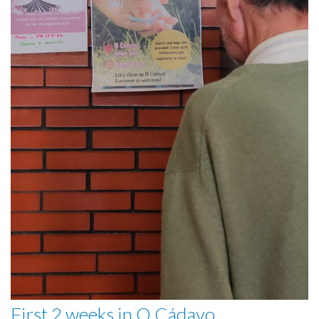
First 2 weeks in O Cádavo