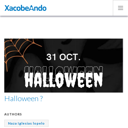
Home
Project
Caminos
Volunteer
Experiences
Exhibition
Login
ENGLISH
Halloween ?
AUTHORS
Naza Iglesias lopelo