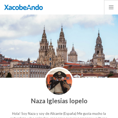
Home
Project
Caminos
Volunteer
Experiences
Exhibition
Login
ENGLISH
Naza Iglesias lopelo
Hola! Soy Naza y soy de Alicante (España) Me gusta mucho la