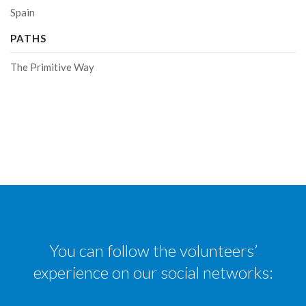
Spain
PATHS
The Primitive Way
You can follow the volunteers’
experience on our social networks: