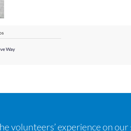
OS
ive Way
the volunteers’ experience on our 