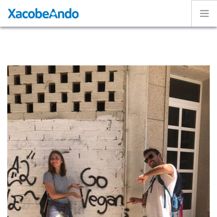
Home
Project
Caminos
Volunteer
Experiences
Exhibition
Login
ENGLISH