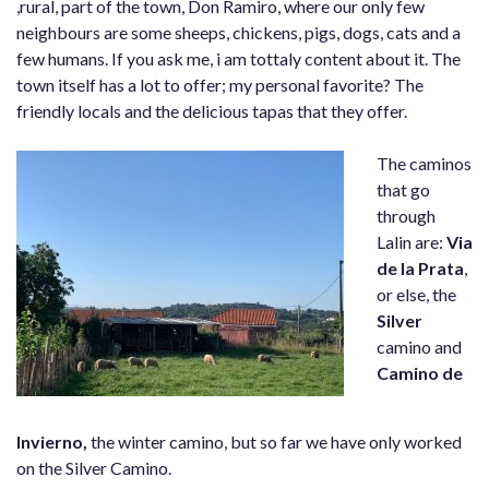
,rural, part of the town, Don Ramiro, where our only few
neighbours are some sheeps, chickens, pigs, dogs, cats and a
few humans. If you ask me, i am tottaly content about it. The
town itself has a lot to offer; my personal favorite? The
friendly locals and the delicious tapas that they offer.
The caminos
that go
through
Lalin are:
Via
de la Prata
,
or else, the
Silver
camino and
C
amino de
Invierno,
the winter camino, but so far we have only worked
on the Silver Camino.