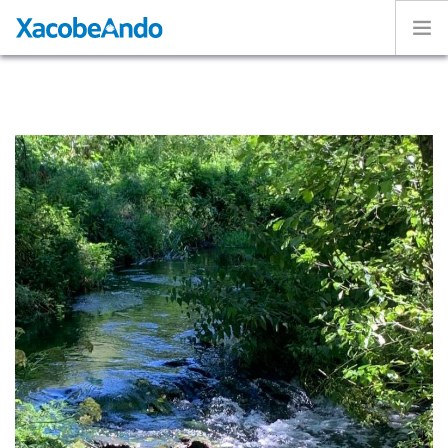
Home
Project
Caminos
Volunteer
Experiences
Exhibition
Login
ENGLISH