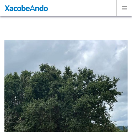
Home
Project
Caminos
Volunteer
Experiences
Exhibition
Login
ENGLISH