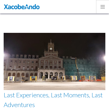
Home
Project
Caminos
Volunteer
Experiences
Exhibition
Login
ENGLISH
Last Experiences, Last Moments, Last
Adventures