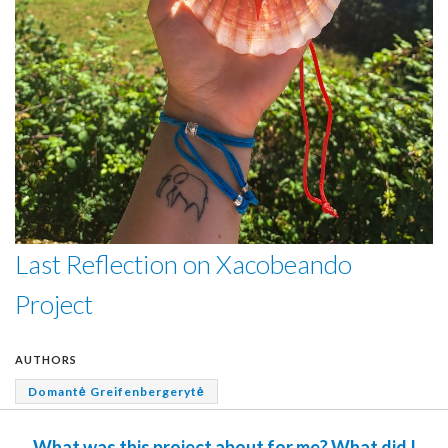
Last Reflection on Xacobeando
Project
AUTHORS
Domantė Greifenbergerytė
What was this project about for me? What did I