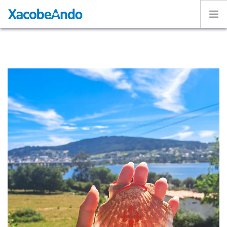
Home
Project
Caminos
Volunteer
Experiences
Exhibition
Login
ENGLISH