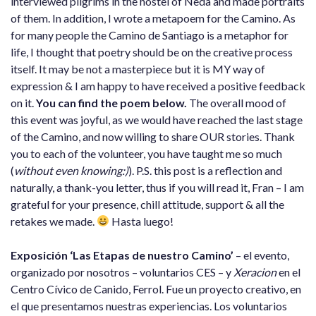
interviewed pilgrims in the hostel of Neda and made portraits
of them. In addition, I wrote a metapoem for the Camino. As
for many people the Camino de Santiago is a metaphor for
life, I thought that poetry should be on the creative process
itself. It may be not a masterpiece but it is MY way of
expression & I am happy to have received a positive feedback
on it.
You can find the poem below.
The overall mood of
this event was joyful, as we would have reached the last stage
of the Camino, and now willing to share OUR stories. Thank
you to each of the volunteer, you have taught me so much
(
without even knowing:)
). P.S. this post is a reflection and
naturally, a thank-you letter, thus if you will read it, Fran – I am
grateful for your presence, chill attitude, support & all the
retakes we made.
Hasta luego!
Exposición ‘Las Etapas de nuestro Camino’
– el evento,
organizado por nosotros – voluntarios CES – y
Xeracion
en el
Centro Cívico de Canido, Ferrol. Fue un proyecto creativo, en
el que presentamos nuestras experiencias. Los voluntarios