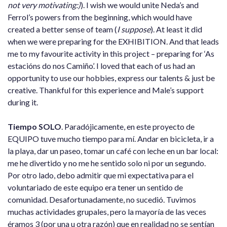
not very motivating:)
). I wish we would unite Neda’s and
Ferrol’s powers from the beginning, which would have
created a better sense of team (
I suppose
). At least it did
when we were preparing for the EXHIBITION. And that leads
me to my favourite activity in this project – preparing for ‘As
estacións do nos Camiño’. I loved that each of us had an
opportunity to use our hobbies, express our talents & just be
creative. Thankful for this experience and Male’s support
during it.
Tiempo SOLO
. Paradójicamente, en este proyecto de
EQUIPO tuve mucho tiempo para mí. Andar en bicicleta, ir a
la playa, dar un paseo, tomar un café con leche en un bar local:
me he divertido y no me he sentido solo ni por un segundo.
Por otro lado, debo admitir que mi expectativa para el
voluntariado de este equipo era tener un sentido de
comunidad. Desafortunadamente, no sucedió. Tuvimos
muchas actividades grupales, pero la mayoría de las veces
éramos 3 (por una u otra razón) que en realidad no se sentían