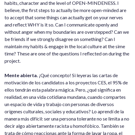
habits, character and the level of OPEN-MINDENESS. I
believe, the first steps to actually be more open-minded are
to accept that some things can actually get on your nerves
and reflect WHY is it so. Can I communicate openly and
without anger when my boundaries are overstepped? Can we
be friends if we strongly disagree on something? Can I
maintain my habits & engage in the local culture at the sime
time? These are one of the questions I reflected on during the
project.
Mente abierta.
¡Qué concepto! Si leyeras las cartas de
motivación de los candidatos a los proyectos CES, el 95% de
ellos tendrán esta palabra mágica. Pero, ¿qué significa en
realidad, en una vida cotidiana mundana, cuando compartes
un espacio de vida y trabajo con personas de diversos
orígenes culturales, sociales y educativos? Lo aprendí de la
manera más difícil: ser una persona tolerante no se limita a no
decir algo abiertamente racista u homofóbico. También se
trata de cómo reaccionas ante la forma de lavar la ropa, el