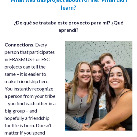
learn?
¿De qué se trataba este proyecto para mí? ¿Qué
aprendí?
Connections
. Every
person that participates
in ERASMUS+ or ESC
projects can tell the
same – it is easier to
make friendship here.
You instantly recognize
a person from your tribe
– you find each other in a
big group – and
hopefully a friendship
for life is born. Doesn’t
matter if you spend