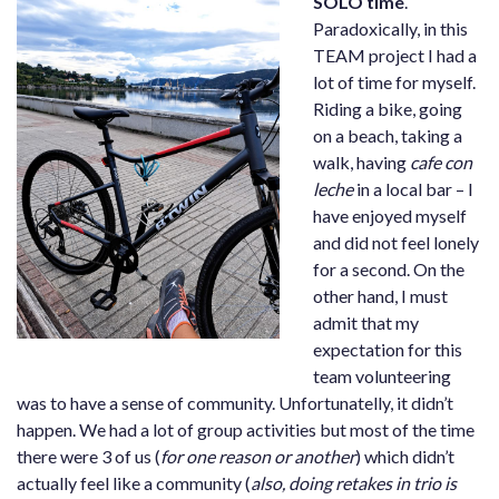
SOLO time
.
Paradoxically, in this
TEAM project I had a
lot of time for myself.
Riding a bike, going
on a beach, taking a
walk, having
cafe con
leche
in a local bar – I
have enjoyed myself
and did not feel lonely
for a second. On the
other hand, I must
admit that my
expectation for this
team volunteering
was to have a sense of community. Unfortunatelly, it didn’t
happen. We had a lot of group activities but most of the time
there were 3 of us (
for one reason or another
) which didn’t
actually feel like a community (
also, doing retakes in trio is