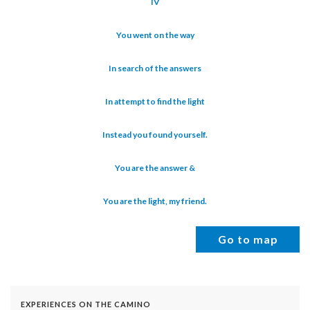
IV
You went on the way
In search of the answers
In attempt to find the light
Instead you found yourself.
You are the answer &
You are the light, my friend.
Go to map
EXPERIENCES ON THE CAMINO