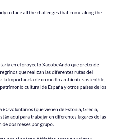
dy to face all the challenges that come along the
luntaria en el proyecto XacobeAndo que pretende
egrinos que realizan las diferentes rutas del
ar la importancia de un medio ambiente sostenible,
l patrimonio cultural de España y otros países de los
 80 voluntarios (que vienen de Estonia, Grecia,
están aquí para trabajar en diferentes lugares de las
ón de dos meses por grupo.
anto por el océano Atlántico como por el mar