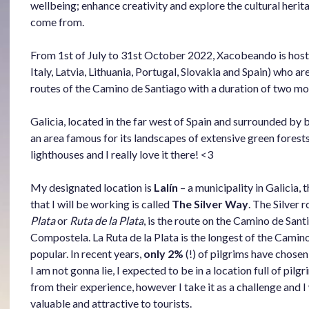
wellbeing; enhance creativity and explore the cultural herit
come from.
From 1st of July to 31st October 2022, Xacobeando is host
Italy, Latvia, Lithuania, Portugal, Slovakia and Spain) who ar
routes of the Camino de Santiago with a duration of two mo
Galicia, located in the far west of Spain and surrounded by
an area famous for its landscapes of extensive green forest
lighthouses and I really love it there! <3
My designated location is
Lalín
– a municipality in Galicia,
that I will be working is called
The Silver Way
. The Silver 
Plata
or
Ruta de la Plata
, is the route on the Camino de Sant
Compostela. La Ruta de la Plata is the longest of the Camino
popular. In recent years,
only 2%
(!) of pilgrims have chosen 
I am not gonna lie, I expected to be in a location full of pil
from their experience, however I take it as a challenge and
valuable and attractive to tourists.