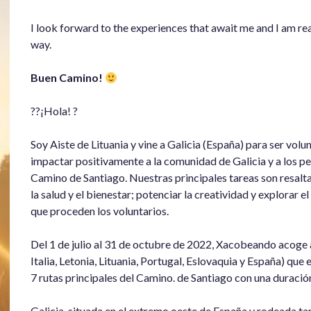
I look forward to the experiences that await me and I am rea
way.
Buen Camino!
??¡Hola! ?
Soy Aiste de Lituania y vine a Galicia (España) para ser vo
impactar positivamente a la comunidad de Galicia y a los per
Camino de Santiago. Nuestras principales tareas son resalt
la salud y el bienestar; potenciar la creatividad y explorar e
que proceden los voluntarios.
Del 1 de julio al 31 de octubre de 2022, Xacobeando acoge a
Italia, Letonia, Lituania, Portugal, Eslovaquia y España) que 
7 rutas principales del Camino. de Santiago con una duraci
Galicia, situada en el extremo oeste de España y rodeada t