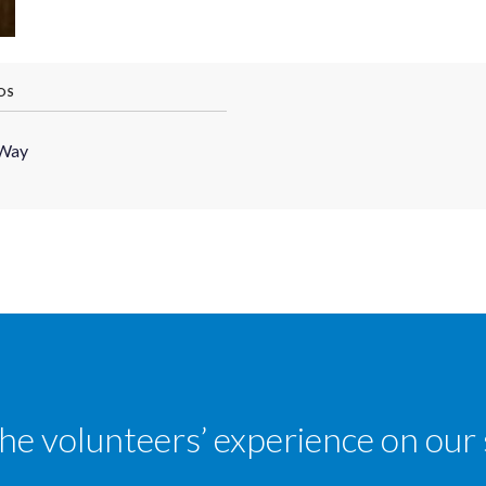
OS
 Way
the volunteers’ experience on our 