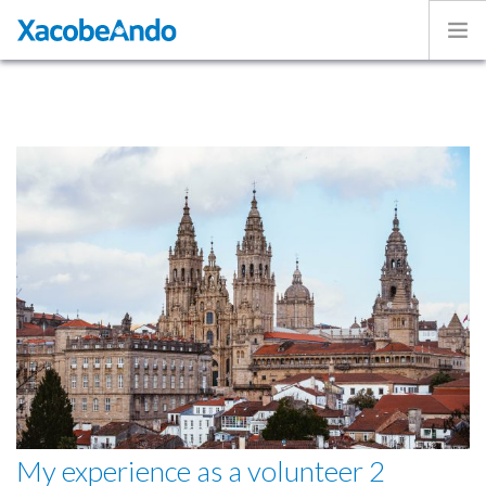
Home
Project
Caminos
Volunteer
Experiences
Exhibition
Login
ENGLISH
My experience as a volunteer 2