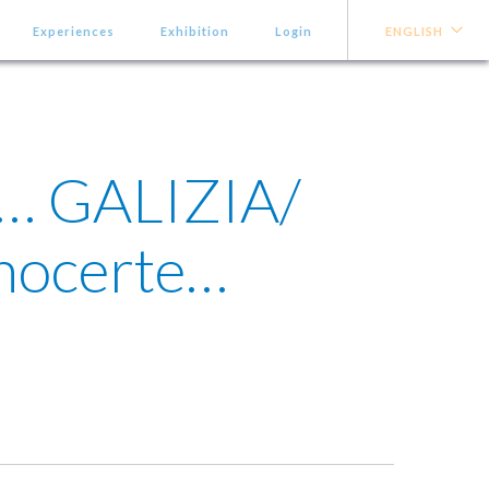
Experiences
Exhibition
Login
ENGLISH
u… GALIZIA/
nocerte…