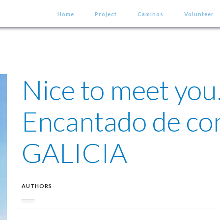
Home
Project
Caminos
Volunteer
Nice to meet yo
Encantado de co
GALICIA
AUTHORS