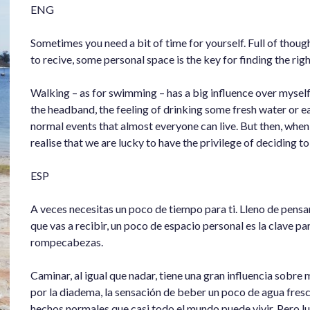
ENG
Sometimes you need a bit of time for yourself. Full of thou
to recive, some personal space is the key for finding the righ
Walking – as for swimming – has a big influence over myself.
the headband, the feeling of drinking some fresh water or e
normal events that almost everyone can live. But then, when
realise that we are lucky to have the privilege of deciding to 
ESP
A veces necesitas un poco de tiempo para ti. Lleno de pens
que vas a recibir, un poco de espacio personal es la clave pa
rompecabezas.
Caminar, al igual que nadar, tiene una gran influencia sobre 
por la diadema, la sensación de beber un poco de agua fresca
hechos normales que casi todo el mundo puede vivir. Pero lu