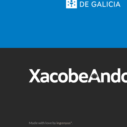
Made with love by
ingenyus*
.