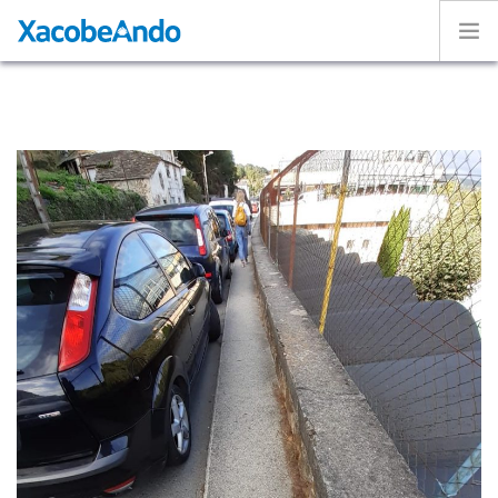
Home
Project
Caminos
Volunteer
Experiences
Exhibition
Login
ENGLISH