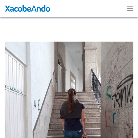
Home
Project
Caminos
Volunteer
Experiences
Exhibition
Login
ENGLISH