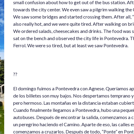
small confusion about how to get out of the bus station. Af
towards the city center. We even saw a pilgrim walking the 
We saw some bridges and started crossing them. After all, 
also really hot, and we were quite tired. After walking on br
We ordered salads, cheesecakes and drinks. The food was so n
sat on the bench and observed the city life in Pontevedra. T
Ferrol. We were so tired, but at least we saw Pontevedra.
??
El domingo fuimos a Pontevedra con Agnese. Queríamos apro
de los billetes son muy bajos. Nos despertamos temprano y 
pero hermoso. Las montañas en la distancia estaban cubierta
Cuando finalmente llegamos a Pontevedra, hubo una pequeña
autobuses. Después de encontrar la salida, comenzamos a cam
un peregrino haciendo el Camino. Aparte de eso, las calles 
comenzamos a cruzarlos. Después de todo, “Ponte” en Ponte