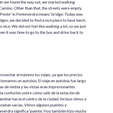
ter we found the way out, we started walking
Camino. Other than that, the streets were empty.
“Ponte” in Ponteverdra means ‘bridge’. Today was
idges, we decided to find a nice place to have lunch.
ice. We did not feel like walking a lot, so we just
hen it was time to go to the bus and drive back to
vechar al máximo los viajes, ya que los precios
tomamos un autobús. El viaje en autobús fue largo
s de niebla y las vistas eran impresionantes.
 confusión sobre cómo salir de la estación de
inar hacia el centro de la ciudad. Incluso vimos a
estaban vacías. Vimos algunos puentes y
verdra significa ‘puente’. Hoy también hizo mucho