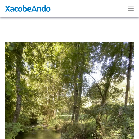
Home
Project
Caminos
Volunteer
Experiences
Exhibition
Login
ENGLISH