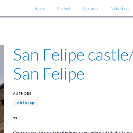
Home
Project
Caminos
Volunteer
San Felipe castle
San Felipe
AUTHORS
Airi Sepp
??
On Monday, I had a lot of things on my mind. I felt like I wa