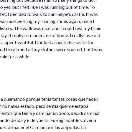
yet, but I felt like I was running out of time. To
bit, I decided to walk to San Felipe’s castle. It was
was nice wearing my running shoes again, since I
sters. The walk was nice, and I could rest my brain
appy. It really reminded me of home. I really love old
 super beautiful. I looked around the castle for
ted to rain and all my clothes were soaked, but I was
rain for a while.
aba quemando porque tenía tantas cosas que hacer.
n no había estado, pero sentía que me estaba
entos que tenía y caminar un poco, decidí caminar
dando de ida y 8 de vuelta. Fue agradable volver a
pués de hacer el Camino por las ampollas. La