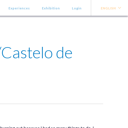
Experiences
Exhibition
Login
ENGLISH
/Castelo de
s burning out because I had so many things to do. I