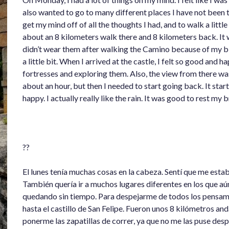
also wanted to go to many different places I have not been to 
get my mind off of all the thoughts I had, and to walk a little 
about an 8 kilometers walk there and 8 kilometers back. It 
didn’t wear them after walking the Camino because of my bli
a little bit. When I arrived at the castle, I felt so good and h
fortresses and exploring them. Also, the view from there was
about an hour, but then I needed to start going back. It star
happy. I actually really like the rain. It was good to rest my b
??
El lunes tenía muchas cosas en la cabeza. Sentí que me est
También quería ir a muchos lugares diferentes en los que aú
quedando sin tiempo. Para despejarme de todos los pensami
hasta el castillo de San Felipe. Fueron unos 8 kilómetros an
ponerme las zapatillas de correr, ya que no me las puse des