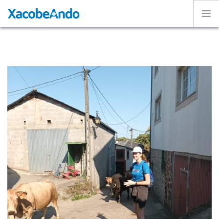
Home
Project
Caminos
Volunteer
Experiences
Exhibition
Login
ENGLISH