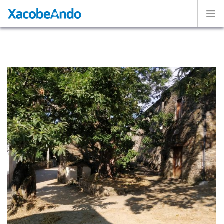
Home
Project
Caminos
Volunteer
Experiences
Exhibition
Login
ENGLISH