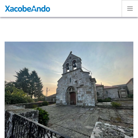
Home
Project
Caminos
Volunteer
Experiences
Exhibition
Login
ENGLISH