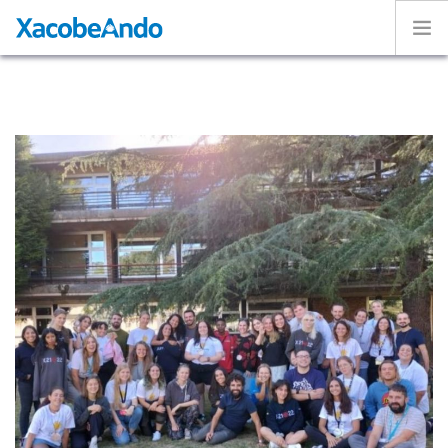
Home
Project
Caminos
Volunteer
Experiences
Exhibition
Login
ENGLISH