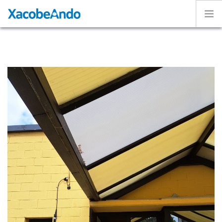
Home
Project
Caminos
Volunteer
Experiences
Exhibition
Login
ENGLISH