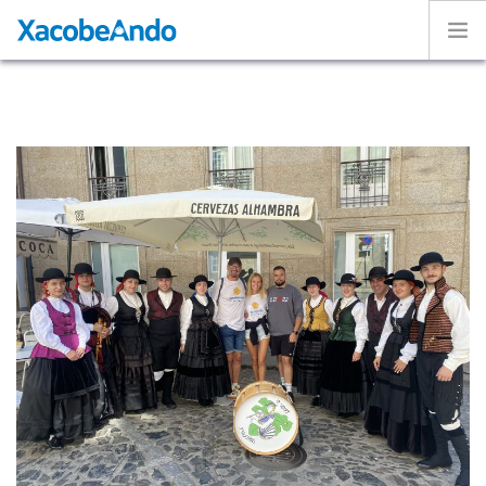
Home
Project
Caminos
Volunteer
Experiences
Exhibition
Login
ENGLISH