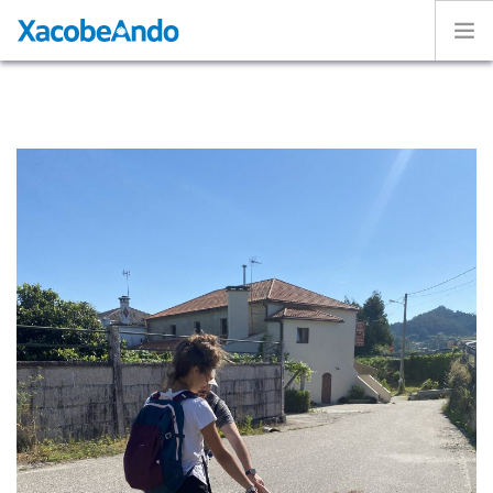
Home
Project
Caminos
Volunteer
Experiences
Exhibition
Login
ENGLISH