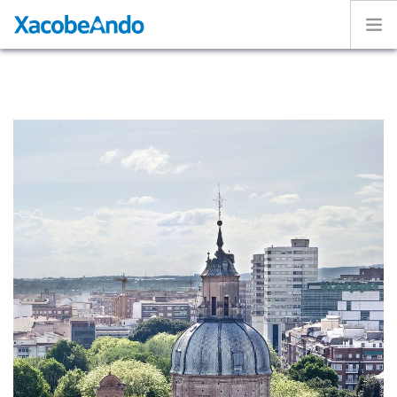
Home
Project
Caminos
Volunteer
Experiences
Exhibition
Login
ENGLISH